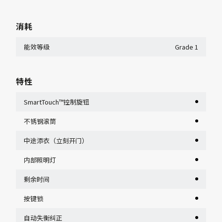
消耗
能效等级
Grade 1
特性
SmartTouch™控制旋钮
不锈钢滚筒
中途添衣（立刻开门）
内部照明灯
剩余时间
按键锁
自动失衡纠正