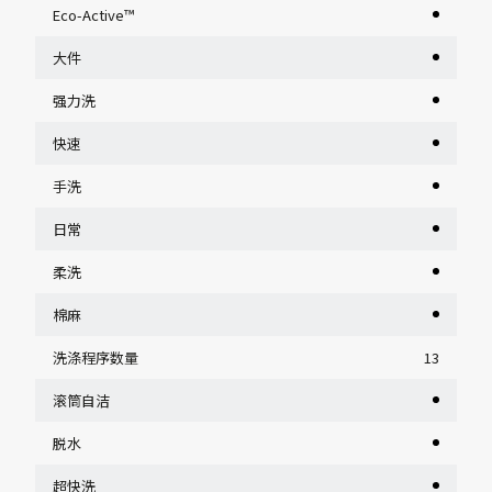
Eco-Active™
大件
强力洗
快速
手洗
日常
柔洗
棉麻
洗涤程序数量
13
滚筒自洁
脱水
超快洗