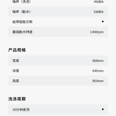
噪声（洗涤）
49dBA
噪声（脱水）
58dBA
故障智能诊断
最高脱水转速
1400rpm
产品规格
宽度
600mm
深度
645mm
高度
850mm
洗涤周期
30分钟速洗